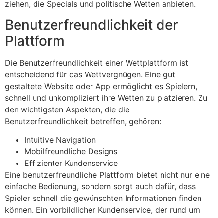
ziehen, die Specials und politische Wetten anbieten.
Benutzerfreundlichkeit der
Plattform
Die Benutzerfreundlichkeit einer Wettplattform ist
entscheidend für das Wettvergnügen. Eine gut
gestaltete Website oder App ermöglicht es Spielern,
schnell und unkompliziert ihre Wetten zu platzieren. Zu
den wichtigsten Aspekten, die die
Benutzerfreundlichkeit betreffen, gehören:
Intuitive Navigation
Mobilfreundliche Designs
Effizienter Kundenservice
Eine benutzerfreundliche Plattform bietet nicht nur eine
einfache Bedienung, sondern sorgt auch dafür, dass
Spieler schnell die gewünschten Informationen finden
können. Ein vorbildlicher Kundenservice, der rund um