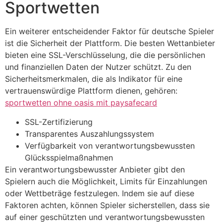
Sportwetten
Ein weiterer entscheidender Faktor für deutsche Spieler
ist die Sicherheit der Plattform. Die besten Wettanbieter
bieten eine SSL-Verschlüsselung, die die persönlichen
und finanziellen Daten der Nutzer schützt. Zu den
Sicherheitsmerkmalen, die als Indikator für eine
vertrauenswürdige Plattform dienen, gehören:
sportwetten ohne oasis mit paysafecard
SSL-Zertifizierung
Transparentes Auszahlungssystem
Verfügbarkeit von verantwortungsbewussten
Glücksspielmaßnahmen
Ein verantwortungsbewusster Anbieter gibt den
Spielern auch die Möglichkeit, Limits für Einzahlungen
oder Wettbeträge festzulegen. Indem sie auf diese
Faktoren achten, können Spieler sicherstellen, dass sie
auf einer geschützten und verantwortungsbewussten