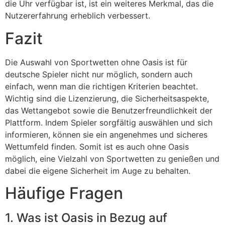
die Uhr verfügbar ist, ist ein weiteres Merkmal, das die
Nutzererfahrung erheblich verbessert.
Fazit
Die Auswahl von Sportwetten ohne Oasis ist für
deutsche Spieler nicht nur möglich, sondern auch
einfach, wenn man die richtigen Kriterien beachtet.
Wichtig sind die Lizenzierung, die Sicherheitsaspekte,
das Wettangebot sowie die Benutzerfreundlichkeit der
Plattform. Indem Spieler sorgfältig auswählen und sich
informieren, können sie ein angenehmes und sicheres
Wettumfeld finden. Somit ist es auch ohne Oasis
möglich, eine Vielzahl von Sportwetten zu genießen und
dabei die eigene Sicherheit im Auge zu behalten.
Häufige Fragen
1. Was ist Oasis in Bezug auf