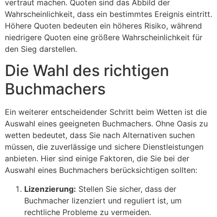
vertraut machen. Quoten sind das Abbild der
Wahrscheinlichkeit, dass ein bestimmtes Ereignis eintritt.
Höhere Quoten bedeuten ein höheres Risiko, während
niedrigere Quoten eine größere Wahrscheinlichkeit für
den Sieg darstellen.
Die Wahl des richtigen
Buchmachers
Ein weiterer entscheidender Schritt beim Wetten ist die
Auswahl eines geeigneten Buchmachers. Ohne Oasis zu
wetten bedeutet, dass Sie nach Alternativen suchen
müssen, die zuverlässige und sichere Dienstleistungen
anbieten. Hier sind einige Faktoren, die Sie bei der
Auswahl eines Buchmachers berücksichtigen sollten:
Lizenzierung:
Stellen Sie sicher, dass der
Buchmacher lizenziert und reguliert ist, um
rechtliche Probleme zu vermeiden.