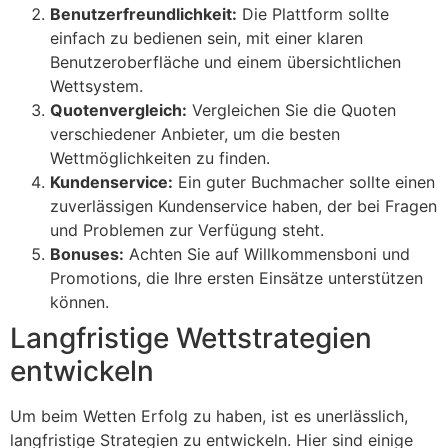
Benutzerfreundlichkeit:
Die Plattform sollte
einfach zu bedienen sein, mit einer klaren
Benutzeroberfläche und einem übersichtlichen
Wettsystem.
Quotenvergleich:
Vergleichen Sie die Quoten
verschiedener Anbieter, um die besten
Wettmöglichkeiten zu finden.
Kundenservice:
Ein guter Buchmacher sollte einen
zuverlässigen Kundenservice haben, der bei Fragen
und Problemen zur Verfügung steht.
Bonuses:
Achten Sie auf Willkommensboni und
Promotions, die Ihre ersten Einsätze unterstützen
können.
Langfristige Wettstrategien
entwickeln
Um beim Wetten Erfolg zu haben, ist es unerlässlich,
langfristige Strategien zu entwickeln. Hier sind einige