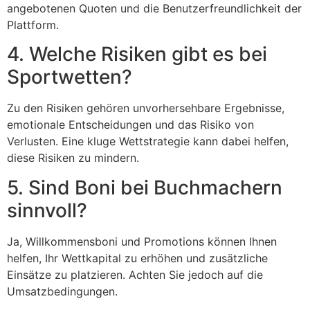
angebotenen Quoten und die Benutzerfreundlichkeit der
Plattform.
4. Welche Risiken gibt es bei
Sportwetten?
Zu den Risiken gehören unvorhersehbare Ergebnisse,
emotionale Entscheidungen und das Risiko von
Verlusten. Eine kluge Wettstrategie kann dabei helfen,
diese Risiken zu mindern.
5. Sind Boni bei Buchmachern
sinnvoll?
Ja, Willkommensboni und Promotions können Ihnen
helfen, Ihr Wettkapital zu erhöhen und zusätzliche
Einsätze zu platzieren. Achten Sie jedoch auf die
Umsatzbedingungen.