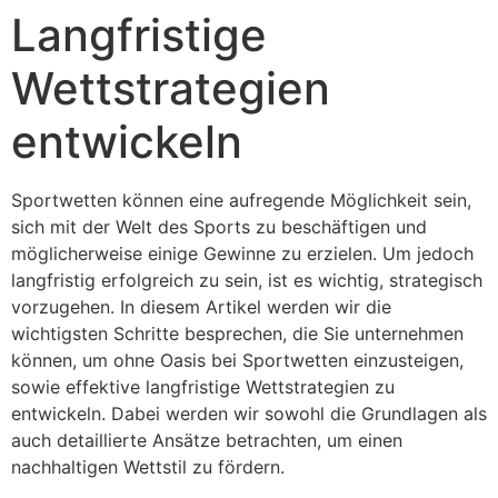
Langfristige
Wettstrategien
entwickeln
Sportwetten können eine aufregende Möglichkeit sein,
sich mit der Welt des Sports zu beschäftigen und
möglicherweise einige Gewinne zu erzielen. Um jedoch
langfristig erfolgreich zu sein, ist es wichtig, strategisch
vorzugehen. In diesem Artikel werden wir die
wichtigsten Schritte besprechen, die Sie unternehmen
können, um ohne Oasis bei Sportwetten einzusteigen,
sowie effektive langfristige Wettstrategien zu
entwickeln. Dabei werden wir sowohl die Grundlagen als
auch detaillierte Ansätze betrachten, um einen
nachhaltigen Wettstil zu fördern.