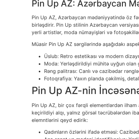
Pin Up AZ: Azərbaycan Mə
Pin Up AZ, Azərbaycan mədəniyyətində öz fərql
birləşdirir. Pin Up stilinin Azərbaycan versiya
yerli artistlər, moda nümayişləri və fotoşəkillə
Müasir Pin Up AZ sərgilərində aşağıdakı aspek
Üslub: Retro estetikası və modern dizayn
Moda: Yerləşdirildiyi mühitə uyğun olan 
Rəng palitrası: Canlı və cazibədar rənglər
Fotoqrafiya: Yaxın planda çəkilmiş, detal
Pin Up AZ-nin İncəsənə
Pin Up AZ, bir çox fərqli elementlərdən ilham 
keçirildiyi alqı, yalnız görsəl təcrübələrdən 
elemntlərini qeyd edirik:
Qadınların özlərini ifadə etməsi: Cazibəd