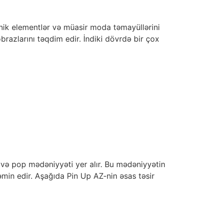
tnik elementlər və müasir moda təmayüllərini
brazlarını təqdim edir. İndiki dövrdə bir çox
i və pop mədəniyyəti yer alır. Bu mədəniyyətin
təmin edir. Aşağıda Pin Up AZ-nin əsas təsir