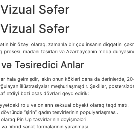
 Vizual Səfər
 Vizual Səfər
yyətin bir özəyi olaraq, zamanla bir çox insanın diqqətini çə
ılıq prosesi, mədəni təsirləri və Azərbaycanın moda dünyasın
 və Təsiredici Anlar
yar hala gəlmişdir, lakin onun kökləri daha da dərinlərdə, 20
rğulayan illüstrasiyalar məşhurlaşmışdır. Şəkillər, postersizd
af etdiyi bəzi əsas dövrləri qeyd edirik:
iyyətdəki rolu və onların seksual obyekt olaraq təqdimatı.
 dövründə “şirin” qadın təsvirlərinin populyarlaşması.
 olaraq Pin Up təsvirlərinin dəyişmələri.
 və hibrid sənət formalarının yaranması.