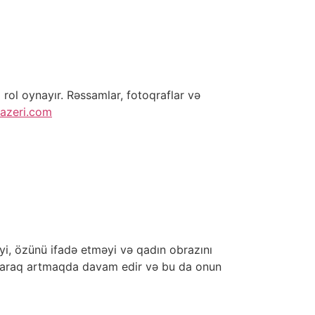
 rol oynayır. Rəssamlar, fotoqraflar və
-azeri.com
iyi, özünü ifadə etməyi və qadın obrazını
n maraq artmaqda davam edir və bu da onun