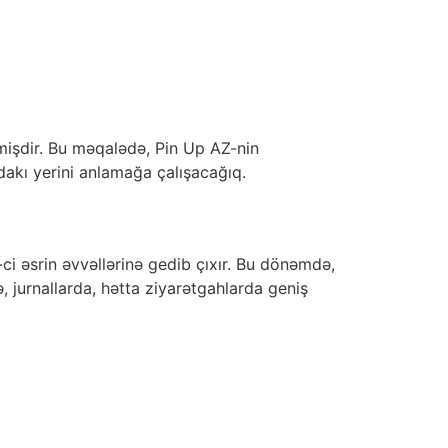
kmişdir. Bu məqalədə, Pin Up AZ-nin
dakı yerini anlamağa çalışacağıq.
-ci əsrin əvvəllərinə gedib çıxır. Bu dönəmdə,
ə, jurnallarda, hətta ziyarətgahlarda geniş