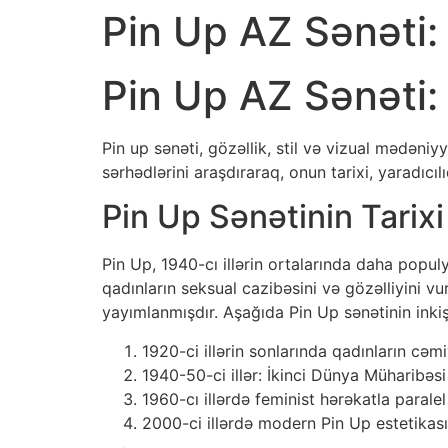
Pin Up AZ Sənəti:
Pin Up AZ Sənəti:
Pin up sənəti, gözəllik, stil və vizual mədəni
sərhədlərini araşdıraraq, onun tarixi, yaradıc
Pin Up Sənətinin Tarixi
Pin Up, 1940-cı illərin ortalarında daha popul
qadınların seksual cazibəsini və gözəlliyini vu
yayımlanmışdır. Aşağıda Pin Up sənətinin inkiş
1920-ci illərin sonlarında qadınların cəm
1940-50-ci illər: İkinci Dünya Müharibəsi
1960-cı illərdə feminist hərəkatla paralel
2000-ci illərdə modern Pin Up estetikası