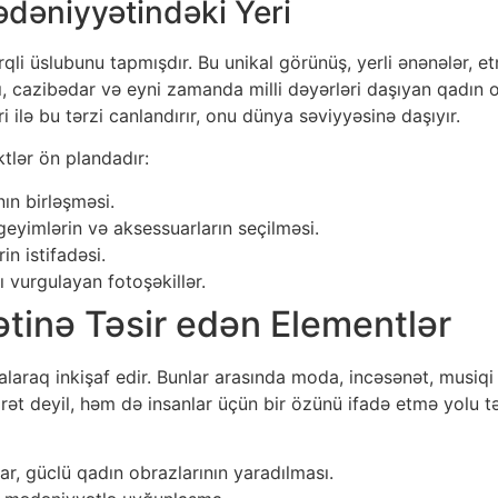
dəniyyətindəki Yeri
i üslubunu tapmışdır. Bu unikal görünüş, yerli ənənələr, e
sı, cazibədar və eyni zamanda milli dəyərləri daşıyan qadın o
ri ilə bu tərzi canlandırır, onu dünya səviyyəsinə daşıyır.
tlər ön plandadır:
ın birləşməsi.
geyimlərin və aksessuarların seçilməsi.
in istifadəsi.
ı vurgulayan fotoşəkillər.
tinə Təsir edən Elementlər
alaraq inkişaf edir. Bunlar arasında moda, incəsənət, musiq
ibarət deyil, həm də insanlar üçün bir özünü ifadə etmə yolu 
ar, güclü qadın obrazlarının yaradılması.