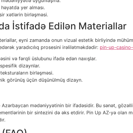
li mədəniyyətlə uyğunlaşma.
k həyatda yer alması.
ir xətlərin birləşməsi.
da İstifadə Edilən Materiallar
ateriallar, eyni zamanda onun vizual estetik birliyində mühüm
edərək yaradıcılıq prosesini irəlilətməkdədir:
pin-up-casino
bəsini və fərqli üslubunu ifadə edən naxışlar.
spesifik dizaynlar.
teksturaların birləşməsi.
nik görünüş üçün düşünülmüş dizayn.
 Azərbaycan mədəniyyətinin bir ifadəsidir. Bu sənət, gözəll
ementlərinin bir sintezini də əks etdirir. Pin Up AZ-yə ola
ır.