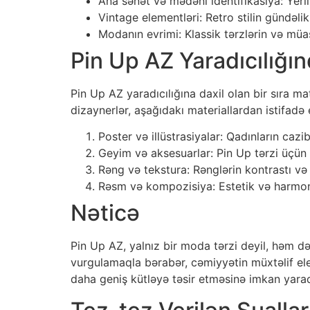
Ana sənət və mədəni identifikasiya: Yer
Vintage elementləri: Retro stilin gündəli
Modanın evrimi: Klassik tərzlərin və müas
Pin Up AZ Yaradıcılığın
Pin Up AZ yaradıcılığına daxil olan bir sıra m
dizaynerlər, aşağıdakı materiallardan istifadə 
Poster və illüstrasiyalar: Qadınların cazi
Geyim və aksesuarlar: Pin Up tərzi üçün 
Rəng və tekstura: Rənglərin kontrastı və 
Rəsm və kompozisiya: Estetik və harmo
Nəticə
Pin Up AZ, yalnız bir moda tərzi deyil, həm də
vurgulamaqla bərabər, cəmiyyətin müxtəlif el
daha geniş kütləyə təsir etməsinə imkan yarad