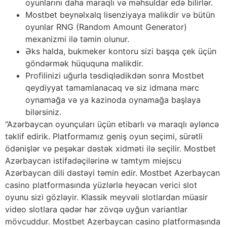
oyunlarını daha maraqlı və məhsuldar edə bilirlər.
Mostbet beynəlxalq lisenziyaya malikdir və bütün
oyunlar RNG (Random Amount Generator)
mexanizmi ilə təmin olunur.
Əks halda, bukmeker kontoru sizi başqa çek üçün
göndərmək hüququna malikdir.
Profilinizi uğurla təsdiqlədikdən sonra Mostbet
qeydiyyat tamamlanacaq və siz idmana mərc
oynamağa və ya kazinoda oynamağa başlaya
bilərsiniz.
“Azərbaycan oyunçuları üçün etibarlı və maraqlı əyləncə
təklif edirik. Platformamız geniş oyun seçimi, sürətli
ödənişlər və peşəkar dəstək xidməti ilə seçilir. Mostbet
Azərbaycan istifadəçilərinə w tamtym miejscu
Azərbaycan dili dəstəyi təmin edir. Mostbet Azerbaycan
casino platformasında yüzlərlə heyəcan verici slot
oyunu sizi gözləyir. Klassik meyvəli slotlardan müasir
video slotlara qədər hər zövqə uyğun variantlar
mövcuddur. Mostbet Azerbaycan casino platformasında