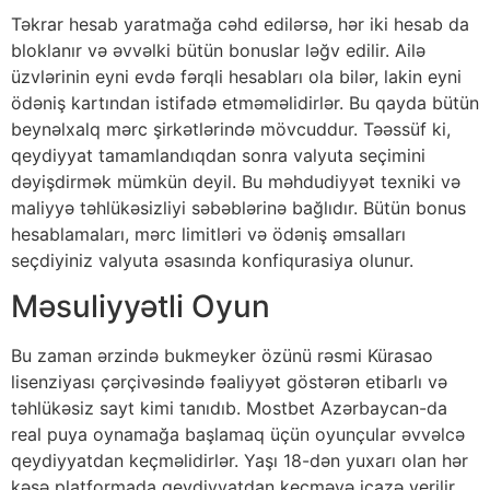
Təkrar hesab yaratmağa cəhd edilərsə, hər iki hesab da
bloklanır və əvvəlki bütün bonuslar ləğv edilir. Ailə
üzvlərinin eyni evdə fərqli hesabları ola bilər, lakin eyni
ödəniş kartından istifadə etməməlidirlər. Bu qayda bütün
beynəlxalq mərc şirkətlərində mövcuddur. Təəssüf ki,
qeydiyyat tamamlandıqdan sonra valyuta seçimini
dəyişdirmək mümkün deyil. Bu məhdudiyyət texniki və
maliyyə təhlükəsizliyi səbəblərinə bağlıdır. Bütün bonus
hesablamaları, mərc limitləri və ödəniş əmsalları
seçdiyiniz valyuta əsasında konfiqurasiya olunur.
Məsuliyyətli Oyun
Bu zaman ərzində bukmeyker özünü rəsmi Kürasao
lisenziyası çərçivəsində fəaliyyət göstərən etibarlı və
təhlükəsiz sayt kimi tanıdıb. Mostbet Azərbaycan-da
real puya oynamağa başlamaq üçün oyunçular əvvəlcə
qeydiyyatdan keçməlidirlər. Yaşı 18-dən yuxarı olan hər
kəsə platformada qeydiyyatdan keçməyə icazə verilir,