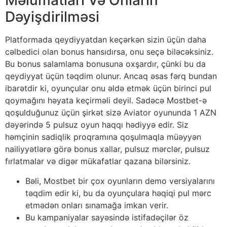
Məlumatları Və Onların
Dəyişdirilməsi
Platformada qeydiyyatdan keçərkən sizin üçün daha
cəlbedici olan bonus hansıdırsa, onu seçə biləcəksiniz.
Bu bonus salamlama bonusuna oxşardır, çünki bu da
qeydiyyat üçün təqdim olunur. Ancaq əsas fərq bundan
ibarətdir ki, oyunçular onu əldə etmək üçün birinci pul
qoymağını həyata keçirməli deyil. Sadəcə Mostbet-ə
qoşulduğunuz üçün şirkət sizə Aviator oyununda 1 AZN
dəyərində 5 pulsuz oyun haqqı hədiyyə edir. Siz
həmçinin sadiqlik proqramına qoşulmaqla müəyyən
nailiyyətlərə görə bonus xallar, pulsuz mərclər, pulsuz
fırlatmalar və digər mükafatlar qazana bilərsiniz.
Bəli, Mostbet bir çox oyunların demo versiyalarını
təqdim edir ki, bu da oyunçulara həqiqi pul mərc
etmədən onları sınamağa imkan verir.
Bu kampaniyalar sayəsində istifadəçilər öz