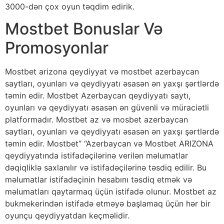
3000-dən çox oyun təqdim edirik.
Mostbet Bonuslar Və
Promosyonlar
Mostbet arizona qeydiyyat və mostbet azerbaycan
saytları, oyunları və qeydiyyatı əsasən ən yaxşı şərtlərdə
təmin edir. Mostbet Azerbaycan qeydiyyatı saytı,
oyunları və qeydiyyatı əsasən ən güvenli və müraciətli
platformadır. Mostbet az və mosbet azerbaycan
saytları, oyunları və qeydiyyatı əsasən ən yaxşı şərtlərdə
təmin edir. Mostbet” “Azerbaycan və Mostbet ARIZONA
qeydiyyatında istifadəçilərinə verilən məlumatlar
dəqiqliklə saxlanılır və istifadəçilərinə təsdiq edilir. Bu
məlumatlar istifadəçinin hesabını təsdiq etmək və
məlumatları qaytarmaq üçün istifadə olunur. Mostbet az
bukmekerindən istifadə etməyə başlamaq üçün hər bir
oyunçu qeydiyyatdan keçməlidir.