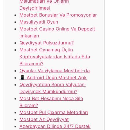
Məlumatları Və Onların
Dəyişdirilməsi
Mostbet Bonuslar Və Promosyonlar
Məsuliyyətli Oyun
Mostbet Casino Online Və Depozit
İmkanları
Qeydiyyat Pulsuzdurmu?
Mostbet Oynamaq Üçün
Kriptovalyutalardan Istifadə Edə
Bilərəmmi?
Oyunlar Və Əyləncə Mostbet-də
📱 Android Üçün Mostbet Apk
Qeydiyyatdan Sonra Valyutanı
Dəyişmək Mümkündürmü?
Most Bet Hesabımı Necə Silə
Bilərəm?
Mostbet Pul Çıxarma Metodları
Mostbet Az Qeydiyyat
Azərbaycan Dilində 24/7 Dəstək