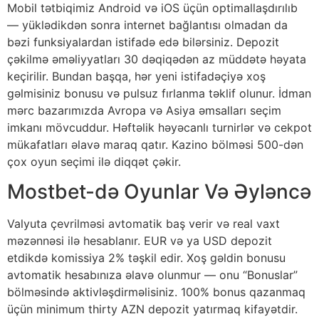
Mobil tətbiqimiz Android və iOS üçün optimallaşdırılıb
— yüklədikdən sonra internet bağlantısı olmadan da
bəzi funksiyalardan istifadə edə bilərsiniz. Depozit
çəkilmə əməliyyatları 30 dəqiqədən az müddətə həyata
keçirilir. Bundan başqa, hər yeni istifadəçiyə xoş
gəlmisiniz bonusu və pulsuz fırlanma təklif olunur. İdman
mərc bazarımızda Avropa və Asiya əmsalları seçim
imkanı mövcuddur. Həftəlik həyəcanlı turnirlər və cekpot
mükafatları əlavə maraq qatır. Kazino bölməsi 500-dən
çox oyun seçimi ilə diqqət çəkir.
Mostbet-də Oyunlar Və Əyləncə
Valyuta çevrilməsi avtomatik baş verir və real vaxt
məzənnəsi ilə hesablanır. EUR və ya USD depozit
etdikdə komissiya 2% təşkil edir. Xoş gəldin bonusu
avtomatik hesabınıza əlavə olunmur — onu “Bonuslar”
bölməsində aktivləşdirməlisiniz. 100% bonus qazanmaq
üçün minimum thirty AZN depozit yatırmaq kifayətdir.