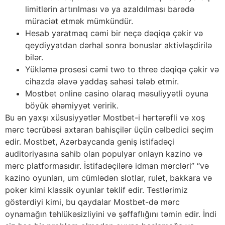
limitlərin artırılması və ya azaldılması barədə
müraciət etmək mümkündür.
Hesab yaratmaq cəmi bir neçə dəqiqə çəkir və
qeydiyyatdan dərhal sonra bonuslar aktivləşdirilə
bilər.
Yükləmə prosesi cəmi two to three dəqiqə çəkir və
cihazda əlavə yaddaş sahəsi tələb etmir.
Mostbet online casino olaraq məsuliyyətli oyuna
böyük əhəmiyyət veririk.
Bu ən yaxşı xüsusiyyətlər Mostbet-i hərtərəfli və xoş
mərc təcrübəsi axtaran bahisçilər üçün cəlbedici seçim
edir. Mostbet, Azərbaycanda geniş istifadəçi
auditoriyasına sahib olan populyar onlayn kazino və
mərc platformasıdır. İstifadəçilərə idman mərcləri” “və
kazino oyunları, um cümlədən slotlar, rulet, bakkara və
poker kimi klassik oyunlar təklif edir. Testlərimiz
göstərdiyi kimi, bu qaydalar Mostbet-də mərc
oynamağın təhlükəsizliyini və şəffaflığını təmin edir. İndi