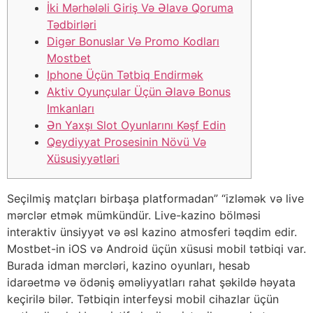
İki Mərhələli Giriş Və Əlavə Qoruma
Tədbirləri
Digər Bonuslar Və Promo Kodları
Mostbet
Iphone Üçün Tətbiq Endirmək
Aktiv Oyunçular Üçün Əlavə Bonus
Imkanları
Ən Yaxşı Slot Oyunlarını Kəşf Edin
Qeydiyyat Prosesinin Növü Və
Xüsusiyyətləri
Seçilmiş matçları birbaşa platformadan” “izləmək və live
mərclər etmək mümkündür. Live-kazino bölməsi
interaktiv ünsiyyət və əsl kazino atmosferi təqdim edir.
Mostbet-in iOS və Android üçün xüsusi mobil tətbiqi var.
Burada idman mərcləri, kazino oyunları, hesab
idarəetmə və ödəniş əməliyyatları rahat şəkildə həyata
keçirilə bilər. Tətbiqin interfeysi mobil cihazlar üçün