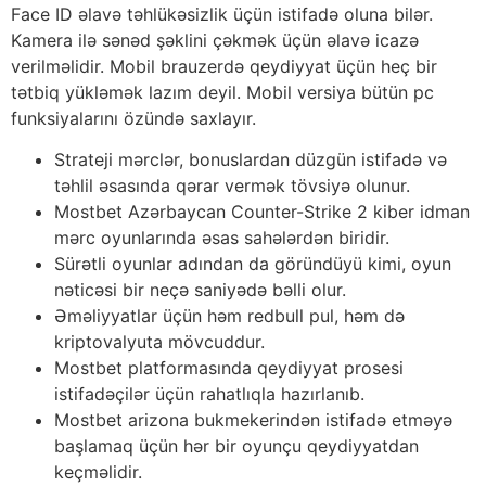
Face ID əlavə təhlükəsizlik üçün istifadə oluna bilər.
Kamera ilə sənəd şəklini çəkmək üçün əlavə icazə
verilməlidir. Mobil brauzerdə qeydiyyat üçün heç bir
tətbiq yükləmək lazım deyil. Mobil versiya bütün pc
funksiyalarını özündə saxlayır.
Strateji mərclər, bonuslardan düzgün istifadə və
təhlil əsasında qərar vermək tövsiyə olunur.
Mostbet Azərbaycan Counter-Strike 2 kiber idman
mərc oyunlarında əsas sahələrdən biridir.
Sürətli oyunlar adından da göründüyü kimi, oyun
nəticəsi bir neçə saniyədə bəlli olur.
Əməliyyatlar üçün həm redbull pul, həm də
kriptovalyuta mövcuddur.
Mostbet platformasında qeydiyyat prosesi
istifadəçilər üçün rahatlıqla hazırlanıb.
Mostbet arizona bukmekerindən istifadə etməyə
başlamaq üçün hər bir oyunçu qeydiyyatdan
keçməlidir.