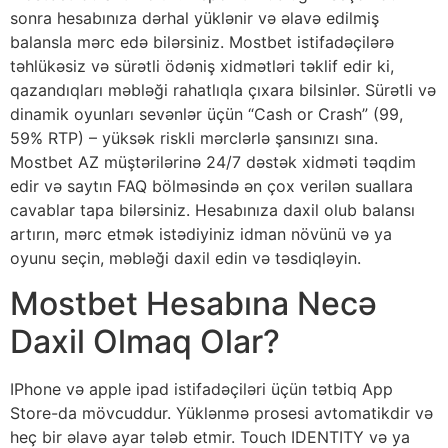
sonra hesabınıza dərhal yüklənir və əlavə edilmiş
balansla mərc edə bilərsiniz. Mostbet istifadəçilərə
təhlükəsiz və sürətli ödəniş xidmətləri təklif edir ki,
qazandıqları məbləği rahatlıqla çıxara bilsinlər. Sürətli və
dinamik oyunları sevənlər üçün “Cash or Crash” (99,
59% RTP) – yüksək riskli mərclərlə şansınızı sına.
Mostbet AZ müştərilərinə 24/7 dəstək xidməti təqdim
edir və saytın FAQ bölməsində ən çox verilən suallara
cavablar tapa bilərsiniz. Hesabınıza daxil olub balansı
artırın, mərc etmək istədiyiniz idman növünü və ya
oyunu seçin, məbləği daxil edin və təsdiqləyin.
Mostbet Hesabına Necə
Daxil Olmaq Olar?
IPhone və apple ipad istifadəçiləri üçün tətbiq App
Store-da mövcuddur. Yüklənmə prosesi avtomatikdir və
heç bir əlavə ayar tələb etmir. Touch IDENTITY və ya