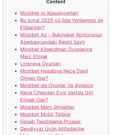
Content
Mostbet-in Xüsusiyyətləri
Bu Icmal 2025-cü Ildə Yenilənmiş Və
Etibarlıdır?
Mostbet Az – Bukmeker Kontorunun
Azərbaycandakı Rəsmi Saytı
Mostbet Kiberidman Oyunlarına
Mərc Etmək
Lotereya Oyunları
Mostbet Hesabına Necə Daxil
Olmaq Olar?
Mostbet-də Oyunlar Və Əyləncə
Neçə Cihazdan Eyni Vaxtda Giri
Etmək Olar?
Mostbet Mərc Əmsalları
Mostbet Mobil Tətbiqi
Hesab Təsdiqləmə Prosesi:
Qeydiyyat Üçün Istifadəçilər