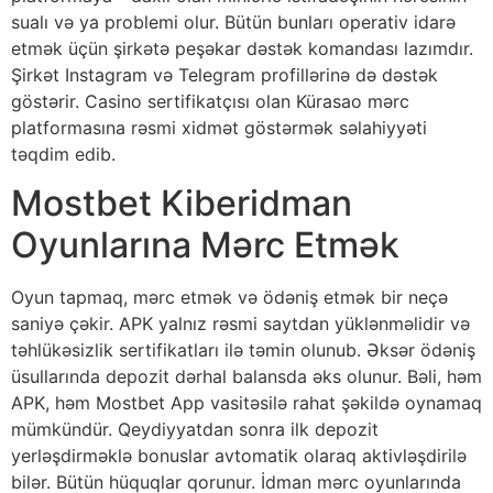
sualı və ya problemi olur. Bütün bunları operativ idarə
etmək üçün şirkətə peşəkar dəstək komandası lazımdır.
Şirkət Instagram və Telegram profillərinə də dəstək
göstərir. Casino sertifikatçısı olan Kürasao mərc
platformasına rəsmi xidmət göstərmək səlahiyyəti
təqdim edib.
Mostbet Kiberidman
Oyunlarına Mərc Etmək
Oyun tapmaq, mərc etmək və ödəniş etmək bir neçə
saniyə çəkir. APK yalnız rəsmi saytdan yüklənməlidir və
təhlükəsizlik sertifikatları ilə təmin olunub. Əksər ödəniş
üsullarında depozit dərhal balansda əks olunur. Bəli, həm
APK, həm Mostbet App vasitəsilə rahat şəkildə oynamaq
mümkündür. Qeydiyyatdan sonra ilk depozit
yerləşdirməklə bonuslar avtomatik olaraq aktivləşdirilə
bilər. Bütün hüquqlar qorunur. İdman mərc oyunlarında