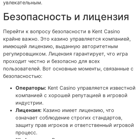
увлекательным.
Безопасность и лицензия
Перейти к вопросу безопасности в Kent Casino
крайне важно. Это казино управляется компанией,
имеющей лицензию, выданную авторитетным
регулировщиком. Лицензия гарантирует, что игра
проходит честно и безопасно для всех
пользователей. Вот основные моменты, связанные с
безопасностью:
Операторы:
Kent Casino управляется известной
компанией с хорошей репутацией в игровой
индустрии.
Лицензия:
Казино имеет лицензию, что
означает соблюдение строгих стандартов,
защиту прав игроков и ответственный игровой
процесс.