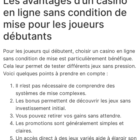
Les avantages d’un casino
en ligne sans condition de
mise pour les joueurs
débutants
Pour les joueurs qui débutent, choisir un casino en ligne
sans condition de mise est particulièrement bénéfique.
Cela leur permet de tester différents jeux sans pression.
Voici quelques points à prendre en compte :
Il n’est pas nécessaire de comprendre des
systèmes de mise complexes.
Les bonus permettent de découvrir les jeux sans
investissement initial.
Vous pouvez retirer vos gains sans attendre.
Les promotions sont généralement simples et
claires.
Un accès direct à des jeux variés aide à élargir son