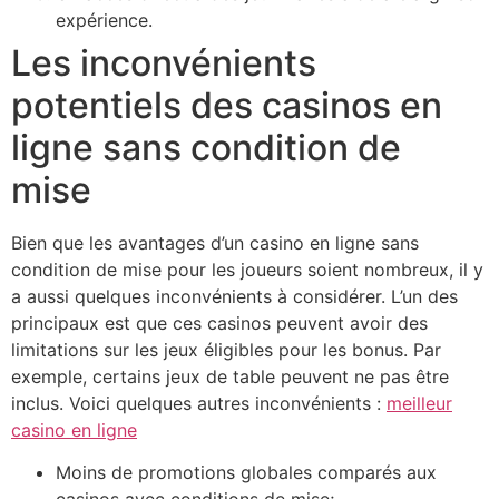
expérience.
Les inconvénients
potentiels des casinos en
ligne sans condition de
mise
Bien que les avantages d’un casino en ligne sans
condition de mise pour les joueurs soient nombreux, il y
a aussi quelques inconvénients à considérer. L’un des
principaux est que ces casinos peuvent avoir des
limitations sur les jeux éligibles pour les bonus. Par
exemple, certains jeux de table peuvent ne pas être
inclus. Voici quelques autres inconvénients :
meilleur
casino en ligne
Moins de promotions globales comparés aux
casinos avec conditions de mise;