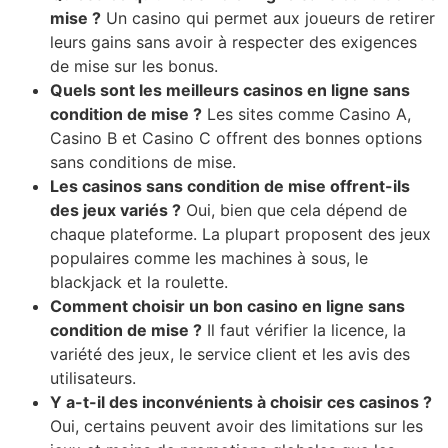
mise ?
Un casino qui permet aux joueurs de retirer
leurs gains sans avoir à respecter des exigences
de mise sur les bonus.
Quels sont les meilleurs casinos en ligne sans
condition de mise ?
Les sites comme Casino A,
Casino B et Casino C offrent des bonnes options
sans conditions de mise.
Les casinos sans condition de mise offrent-ils
des jeux variés ?
Oui, bien que cela dépend de
chaque plateforme. La plupart proposent des jeux
populaires comme les machines à sous, le
blackjack et la roulette.
Comment choisir un bon casino en ligne sans
condition de mise ?
Il faut vérifier la licence, la
variété des jeux, le service client et les avis des
utilisateurs.
Y a-t-il des inconvénients à choisir ces casinos ?
Oui, certains peuvent avoir des limitations sur les