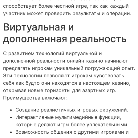
способствует более честной игре, так как каждый
участник может проверить результаты и операции.
Виртуальная и
дополненная реальность
С развитием технологий виртуальной и
дополненной реальности онлайн-казино начинают
предлагать игрокам уникальный погружающий опыт.
Эти технологии позволяют игрокам чувствовать
себя как будто они находятся в настоящем казино,
открывая новые горизонты для азартных игр.
Преимущества включают:
Создание реалистичных игровых окружений.
Интерактивные мультимедийные функции,
которые делают игры более увлекательными.
Возможность общения с другими игроками и