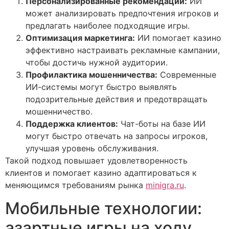
Персонализированные рекомендации:
ИИ
может анализировать предпочтения игроков и
предлагать наиболее подходящие игры.
Оптимизация маркетинга:
ИИ помогает казино
эффективно настраивать рекламные кампании,
чтобы достичь нужной аудитории.
Профилактика мошенничества:
Современные
ИИ-системы могут быстро выявлять
подозрительные действия и предотвращать
мошенничество.
Поддержка клиентов:
Чат-боты на базе ИИ
могут быстро отвечать на запросы игроков,
улучшая уровень обслуживания.
Такой подход повышает удовлетворенность
клиентов и помогает казино адаптироваться к
меняющимся требованиям рынка
minigra.ru
.
Мобильные технологии:
азартные игры на ходу