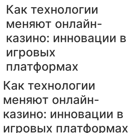
Как технологии
меняют онлайн-
казино: инновации в
игровых
платформах
Как технологии
меняют онлайн-
казино: инновации в
игровых платформах