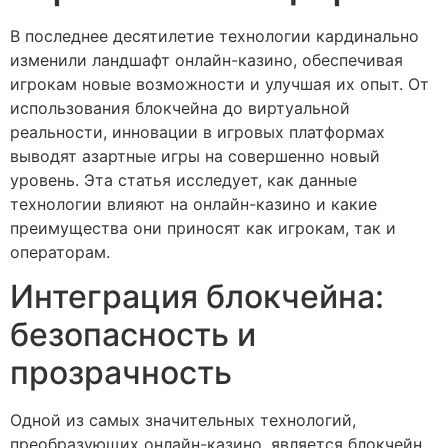
В последнее десятилетие технологии кардинально
изменили ландшафт онлайн-казино, обеспечивая
игрокам новые возможности и улучшая их опыт. От
использования блокчейна до виртуальной
реальности, инновации в игровых платформах
выводят азартные игры на совершенно новый
уровень. Эта статья исследует, как данные
технологии влияют на онлайн-казино и какие
преимущества они приносят как игрокам, так и
операторам.
Интеграция блокчейна:
безопасность и
прозрачность
Одной из самых значительных технологий,
преобразующих онлайн-казино, является блокчейн.