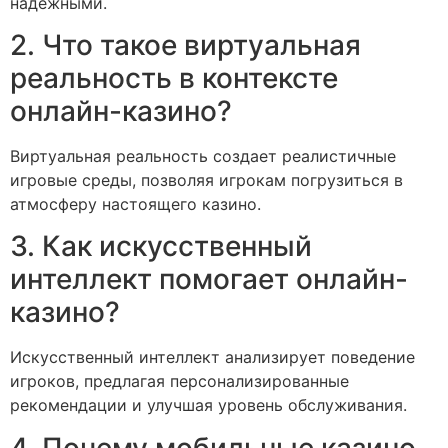
надежными.
2. Что такое виртуальная
реальность в контексте
онлайн-казино?
Виртуальная реальность создает реалистичные
игровые среды, позволяя игрокам погрузиться в
атмосферу настоящего казино.
3. Как искусственный
интеллект помогает онлайн-
казино?
Искусственный интеллект анализирует поведение
игроков, предлагая персонализированные
рекомендации и улучшая уровень обслуживания.
4. Почему мобильные казино